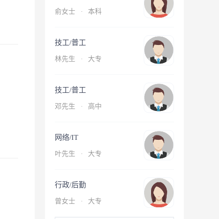
俞女士
·
本科
技工/普工
林先生
·
大专
技工/普工
邓先生
·
高中
网络/IT
叶先生
·
大专
行政/后勤
曾女士
·
大专