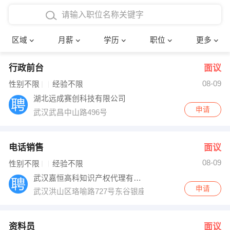
4000-5000元
本科
行政后勤
建筑装潢
确定
区域
月薪
学历
职位
更多
5000-8000元
硕士
销售岗位
教师
行政前台
面议
8000-12000元
博士
文员
护士
08-09
性别不限
经验不限
12000-20000元
财务会计
传单派发
湖北远成赛创科技有限公司
申请
武汉武昌中山路496号
其他
超市零售
促销导购
网络IT
保健按摩
电话销售
面议
08-09
性别不限
经验不限
快递员
前台接待
武汉嘉恒高科知识产权代理有限公司
申请
武汉洪山区珞喻路727号东谷银座一楼103室
收银员
技术员/工程师
水电/机修
部门经理
资料员
面议