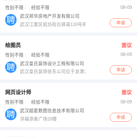
08-09
出纳
保险
性别不限
经验不限
武汉邦华房地产开发有限公司
编辑
法律
申请
武汉江夏区纸坊街古驿道133号邦华公寓1号楼701
保洁
贸易采购
绘图员
面议
跟单
理财顾问
08-09
性别不限
经验不限
武汉皇氏装饰设计工程有限公司
其他职位
申请
武汉皇氏装饰徐东公司位于龙潭大厦A601
网页设计师
面议
08-09
性别不限
经验不限
武汉超星数图信息技术有限公司
申请
洪福添美广场20楼