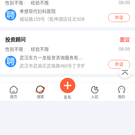
08-09
性别不限
经验不限
孝感现代妇科医院
申请
城站路159号（乾坤酒店往北50米）
投资顾问
面议
08-09
性别不限
经验不限
武汉东方一龙投资咨询服务有限公司
申请
武汉市武昌区武珞路460号丁字桥站聚豪华庭2208室［
财务管理人员
面议
08-09
性别不限
经验不限
首页
搜索
入驻
我的
发布
湖北汉光科技股份有限公司
申请
湖北省孝感市长征路257号
业务员
面议